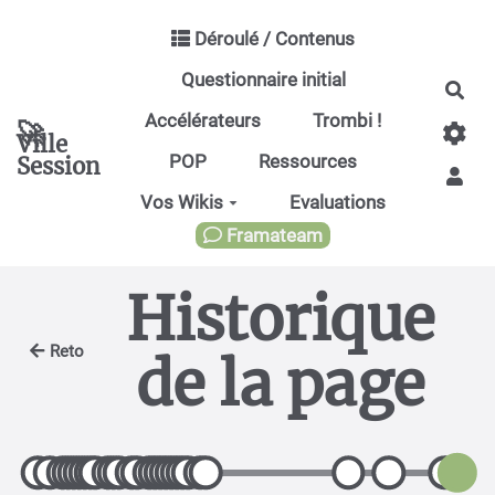
Aller au contenu principal
Déroulé / Contenus
Questionnaire initial
Rec
Accélérateurs
Trombi !
🚀
Ville
POP
Ressources
Session
Vos Wikis
Evaluations
Framateam
Historique
Retour
de la page